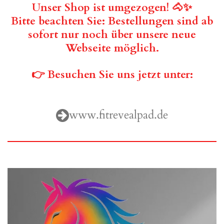
Unser Shop ist umgezogen! 🐴✨
Bitte beachten Sie:
Bestellungen sind ab
sofort nur noch über unsere neue
Webseite möglich.
👉 Besuchen Sie uns jetzt unter:
www.fitrevealpad.de